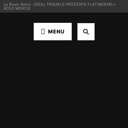
Panneau de gestion des cookies
La Boule Noire -
IDEAL TROUBLE PRESENTE FLAT WORMS +
TERMINÉ
ROSE MERCIE
2022-06-11 20:00:00